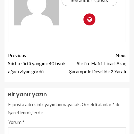
See author's posts
Previous
Next
Siirt’te örtü yangını: 40 fıstık
Siirt’te Hafif Ticari Araç
ağacı ziyan gördü
Şarampole Devrildi: 2 Yaralı
Bir yanıt yazın
E-posta adresiniz yayınlanmayacak.
Gerekli alanlar
*
ile
işaretlenmişlerdir
Yorum
*