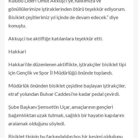
Kulübü Lideri Umut Akkuşci’ye, halkımıza ve
gönüllülerimize iştiraklerinden ötürü teşekkür ediyorum.
Bisiklet çeşitlerimiz yıl içinde de devam edecek.” diye
konuştu.
Akkuşci ise aktifliğe katılanlara teşekkür etti.
Hakkari
Hakkari’de düzenlenen aktiflikte, iştirakçiler bisiklet tipi
için Gençlik ve Spor İl Müdürlüğü önünde toplandı.
Müdürlük önünden bisiklet çeşidine başlayan iştirakçiler,
etraf yolundan Bulvar Caddesi’ne kadar pedal çevirdi.
Şube Başkanı Şemsettin Uçar, amaçlarının gençleri
bağımlılıktan uzak tutmak, sağlıklı bir hayatın kapılarını
aralamak olduğunu söyledi.
Bisiklet tipinin bu farkındalığın hoş bir kesimi olduğunu