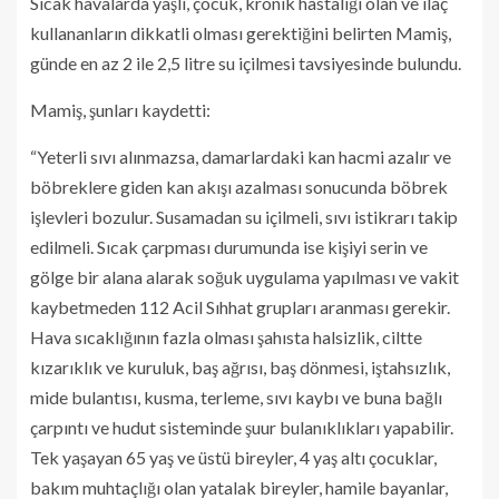
Sıcak havalarda yaşlı, çocuk, kronik hastalığı olan ve ilaç
kullananların dikkatli olması gerektiğini belirten Mamiş,
günde en az 2 ile 2,5 litre su içilmesi tavsiyesinde bulundu.
Mamiş, şunları kaydetti:
“Yeterli sıvı alınmazsa, damarlardaki kan hacmi azalır ve
böbreklere giden kan akışı azalması sonucunda böbrek
işlevleri bozulur. Susamadan su içilmeli, sıvı istikrarı takip
edilmeli. Sıcak çarpması durumunda ise kişiyi serin ve
gölge bir alana alarak soğuk uygulama yapılması ve vakit
kaybetmeden 112 Acil Sıhhat grupları aranması gerekir.
Hava sıcaklığının fazla olması şahısta halsizlik, ciltte
kızarıklık ve kuruluk, baş ağrısı, baş dönmesi, iştahsızlık,
mide bulantısı, kusma, terleme, sıvı kaybı ve buna bağlı
çarpıntı ve hudut sisteminde şuur bulanıklıkları yapabilir.
Tek yaşayan 65 yaş ve üstü bireyler, 4 yaş altı çocuklar,
bakım muhtaçlığı olan yatalak bireyler, hamile bayanlar,