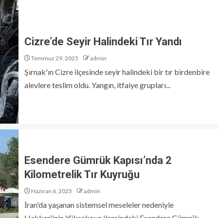
Cizre’de Seyir Halindeki Tır Yandı
Temmuz 29, 2025
admin
Şırnak'ın Cizre ilçesinde seyir halindeki bir tır birdenbire
alevlere teslim oldu. Yangın, itfaiye grupları...
Esendere Gümrük Kapısı’nda 2
Kilometrelik Tır Kuyruğu
Haziran 6, 2025
admin
İran'da yaşanan sistemsel meseleler nedeniyle
Hakkari'nin Yüksekova ilçesindeki Esendere Gümrük