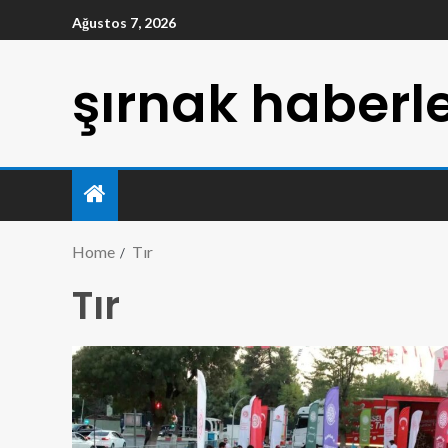
Ağustos 7, 2026
şırnak haberle
Home
Tır
Tır