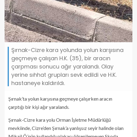
Şırnak-Cizre kara yolunda yolun karşısına
geçmeye çalışan H.K. (35), bir aracın
çarpması sonucu ağır yaralandı. Olay
yerine sıhhat grupları sevk edildi ve H.K.
hastaneye kaldırıldı.
Şırnak’ta yolun karşısına geçmeye çalışırken aracın
çarptığı bir kişi ağır yaralandı.
Şırnak-Cizre kara yolu Orman İşletme Müdürlüğü
mevkiinde, Cizre’den Şırnak’a yanlışsız seyir halinde olan
Mikail Ö.’nün kullandığı plakası öğrenilemeyen Skoda