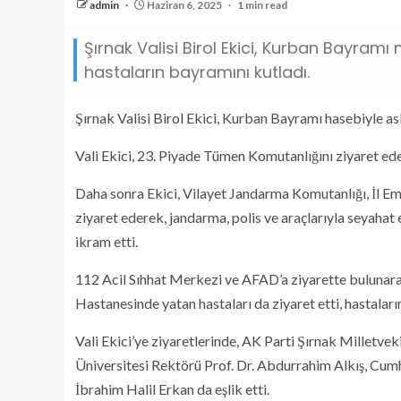
admin
Haziran 6, 2025
1 min read
Şırnak Valisi Birol Ekici, Kurban Bayram
hastaların bayramını kutladı.
Şırnak Valisi Birol Ekici, Kurban Bayramı hasebiyle as
Vali Ekici, 23. Piyade Tümen Komutanlığını ziyaret eder
Daha sonra Ekici, Vilayet Jandarma Komutanlığı, İl E
ziyaret ederek, jandarma, polis ve araçlarıyla seyahat
ikram etti.
112 Acil Sıhhat Merkezi ve AFAD’a ziyarette bulunarak
Hastanesinde yatan hastaları da ziyaret etti, hastalar
Vali Ekici’ye ziyaretlerinde, AK Parti Şırnak Milletve
Üniversitesi Rektörü Prof. Dr. Abdurrahim Alkış, Cumh
İbrahim Halil Erkan da eşlik etti.