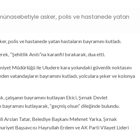
ı münasebetiyle asker, polis ve hastanede yatan
ker, polis ve hastanede yatan hastaların bayramını kutladı.
ek, “Şehitlik Anıtı”na karanfil bırakarak, dua etti.
mniyet Müdürlüğü ile Uludere kara yolundaki güvenlik noktasını
 eden vatandaşların bayramını kutladı, yolculara şeker ve kolonya
, çalışanın bayramını kutlayan Ekici, Şırnak Devlet
ın bayramını kutlayarak, “geçmiş olsun” dileğinde bulundu.
kili Arslan Tatar, Belediye Başkanı Mehmet Yarka, Şırnak
uriyet Başsavcısı Hayrullah Erdem ve AK Parti Vilayet Lideri