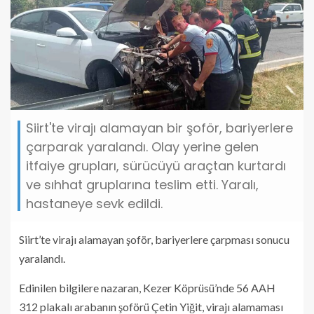
Siirt'te virajı alamayan bir şoför, bariyerlere
çarparak yaralandı. Olay yerine gelen
itfaiye grupları, sürücüyü araçtan kurtardı
ve sıhhat gruplarına teslim etti. Yaralı,
hastaneye sevk edildi.
Siirt’te virajı alamayan şoför, bariyerlere çarpması sonucu
yaralandı.
Edinilen bilgilere nazaran, Kezer Köprüsü’nde 56 AAH
312 plakalı arabanın şoförü Çetin Yiğit, virajı alamaması