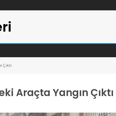
ri
n Çıktı
deki Araçta Yangın Çıktı