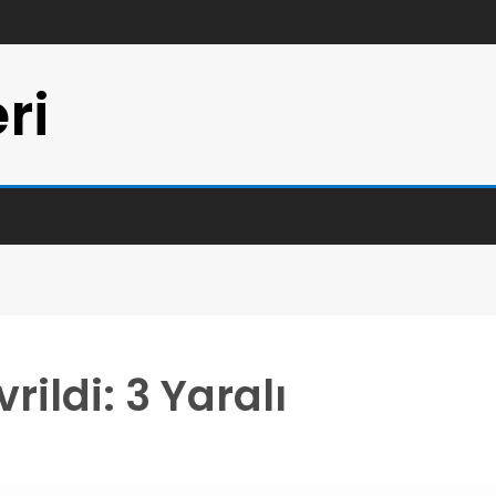
ri
rildi: 3 Yaralı