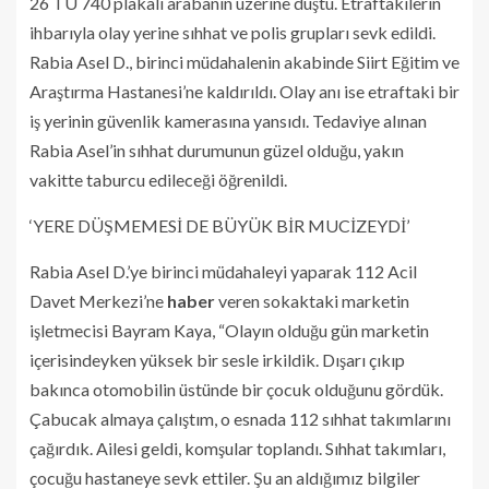
26 TU 740 plakalı arabanın üzerine düştü. Etraftakilerin
ihbarıyla olay yerine sıhhat ve polis grupları sevk edildi.
Rabia Asel D., birinci müdahalenin akabinde Siirt Eğitim ve
Araştırma Hastanesi’ne kaldırıldı. Olay anı ise etraftaki bir
iş yerinin güvenlik kamerasına yansıdı. Tedaviye alınan
Rabia Asel’in sıhhat durumunun güzel olduğu, yakın
vakitte taburcu edileceği öğrenildi.
‘YERE DÜŞMEMESİ DE BÜYÜK BİR MUCİZEYDİ’
Rabia Asel D.’ye birinci müdahaleyi yaparak 112 Acil
Davet Merkezi’ne
haber
veren sokaktaki marketin
işletmecisi Bayram Kaya, “Olayın olduğu gün marketin
içerisindeyken yüksek bir sesle irkildik. Dışarı çıkıp
bakınca otomobilin üstünde bir çocuk olduğunu gördük.
Çabucak almaya çalıştım, o esnada 112 sıhhat takımlarını
çağırdık. Ailesi geldi, komşular toplandı. Sıhhat takımları,
çocuğu hastaneye sevk ettiler. Şu an aldığımız bilgiler