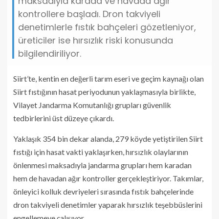
maksadıyla karada ve havada ağır
kontrollere başladı. Dron takviyeli
denetimlerle fıstık bahçeleri gözetleniyor,
üreticiler ise hırsızlık riski konusunda
bilgilendiriliyor.
Siirt’te, kentin en değerli tarım eseri ve geçim kaynağı olan
Siirt fıstığının hasat periyodunun yaklaşmasıyla birlikte,
Vilayet Jandarma Komutanlığı grupları güvenlik
tedbirlerini üst düzeye çıkardı.
Yaklaşık 354 bin dekar alanda, 279 köyde yetiştirilen Siirt
fıstığı için hasat vakti yaklaşırken, hırsızlık olaylarının
önlenmesi maksadıyla jandarma grupları hem karadan
hem de havadan ağır kontroller gerçekleştiriyor. Takımlar,
önleyici kolluk devriyeleri sırasında fıstık bahçelerinde
dron takviyeli denetimler yaparak hırsızlık teşebbüslerini
engellemeye çalışıyor.