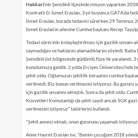
Hakkari
‘nin Şemdinli ilçesinde misyon yaparken 2018
Kontratlı Er İsmet Eraslan, 3 yıl boyunca GATA’da teda
İsmet Eraslan, burada tedavisi sürerken 29 Temmuz 202
İsmet Eraslan’ın ailesine Cumhurbaşkanı Recep Tayyip E
Tedavi sürecinin kolaylaştırılması için gazilik unvanı a
saymadığını ve haklarını alamadıklarını söyledi. Baba 
Şemdinli üst bölgesinde güdümlü füze ile yaralandı. 3
konutumuza geldik. 2 yılda Erciyes Üniversitesi’nde 
şehit oldu. Oğlumuzun şehitlik beraatını cumhurbaşkanım
verilmedi. Biz bunun verilmesini istiyoruz. Bu gururu 
için gazilik unvanını almıştık. Sonra da şehit oldu. C
Kuvvetleri Komutanlığı da şehit saydı ancak SGK gazi ol
verilmesini istiyoruz” tabirlerini kullandı.
“Şehit annesi olmak, onun gururunu yaşamak istiyoruz
Anne Hasret Eraslan ise, “Benim çocuğum 2018 yılında