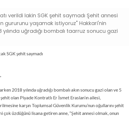
aatı verildi lakin SGK şehit saymadı Şehit annesi
un gururunu yaşamak istiyoruz" Hakkari'nin
8 yılında uğradığı bombalı taarruz sonucu gazi
ancak SGK şehit saymadı
”
parken 2018 yılında uğradığı bombalı akın sonucu gazi olan ve 5
ehit olan Piyade Kontratlı Er İsmet Eraslan’ın ailesi,
rilmesine karşın Toplumsal Güvenlik Kurumu’nun oğullarını şehit
i çok üzdüğünü lisana getiren anne, “Şehit annesi olmak, onun