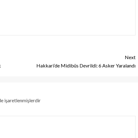
Next
k
Hakkari’de Midibüs Devrildi: 6 Asker Yaralandı
le işaretlenmişlerdir