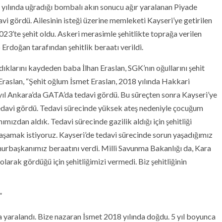
 yılında uğradığı bombalı akın sonucu ağır yaralanan Piyade
vi gördü. Ailesinin isteği üzerine memleketi Kayseri’ye getirilen
3’te şehit oldu. Askeri merasimle şehitlikte toprağa verilen
rdoğan tarafından şehitlik beraatı verildi.
ldıklarını kaydeden baba İlhan Eraslan, SGK’nın oğullarını şehit
Eraslan, “Şehit oğlum İsmet Eraslan, 2018 yılında Hakkari
 yıl Ankara’da GATA’da tedavi gördü. Bu süreçten sonra Kayseri’ye
tedavi gördü. Tedavi sürecinde yüksek ateş nedeniyle çocuğum
ızdan aldık. Tedavi sürecinde gazilik aldığı için şehitliği
yaşamak istiyoruz. Kayseri’de tedavi sürecinde sorun yaşadığımız
umhurbaşkanımız beraatını verdi. Milli Savunma Bakanlığı da, Kara
arak gördüğü için şehitliğimizi vermedi. Biz şehitliğinin
”
 yaralandı. Bize nazaran İsmet 2018 yılında doğdu. 5 yıl boyunca