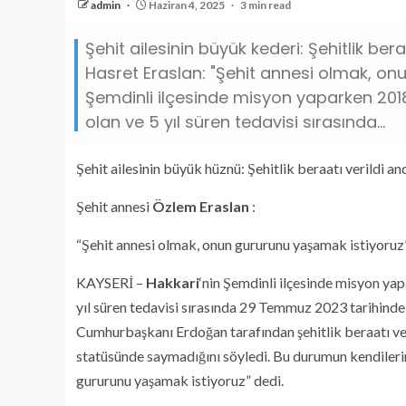
admin
Haziran 4, 2025
3 min read
Şehit ailesinin büyük kederi: Şehitlik ber
Hasret Eraslan: "Şehit annesi olmak, on
Şemdinli ilçesinde misyon yaparken 201
olan ve 5 yıl süren tedavisi sırasında...
Şehit ailesinin büyük hüznü: Şehitlik beraatı verildi 
Şehit annesi
Özlem Eraslan
:
“Şehit annesi olmak, onun gururunu yaşamak istiyoruz
KAYSERİ –
Hakkari
‘nin Şemdinli ilçesinde misyon ya
yıl süren tedavisi sırasında 29 Temmuz 2023 tarihinde ş
Cumhurbaşkanı Erdoğan tarafından şehitlik beraatı ve
statüsünde saymadığını söyledi. Bu durumun kendilerin
gururunu yaşamak istiyoruz” dedi.