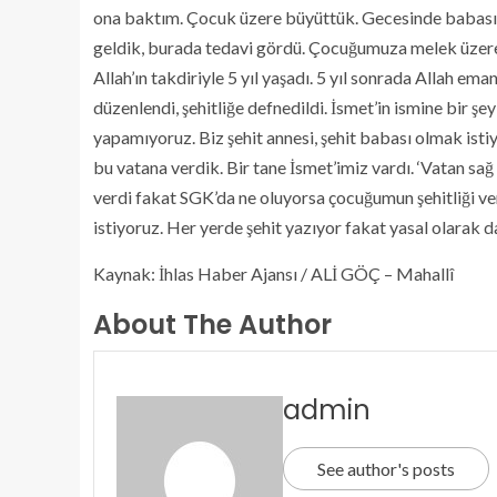
ona baktım. Çocuk üzere büyüttük. Gecesinde babası, 
geldik, burada tedavi gördü. Çocuğumuza melek üzere 
Allah’ın takdiriyle 5 yıl yaşadı. 5 yıl sonrada Allah ema
düzenlendi, şehitliğe defnedildi. İsmet’in ismine bir şe
yapamıyoruz. Biz şehit annesi, şehit babası olmak ist
bu vatana verdik. Bir tane İsmet’imiz vardı. ‘Vatan sa
verdi fakat SGK’da ne oluyorsa çocuğumun şehitliği v
istiyoruz. Her yerde şehit yazıyor fakat yasal olarak da
Kaynak: İhlas Haber Ajansı / ALİ GÖÇ – Mahallî
About The Author
admin
See author's posts