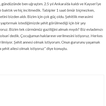
gündüzünde ben uğraştım. 2.5 yıl Ankara’da kaldı ve Kayseri’ye
baktık ve hiç incitmedik. Tabipler 1 saat ömür biçmezken,
netini bizden aldı. Bizim için çok güç oldu. Şehitlik merasimi
y yaptırmak istediğimizde şehit görülmediği için bir şey
iyoruz. Bizim tek cürmümüz gaziliğini almak mıydı? Biz evladımızı
ğ olsun’ dedik. Çocuğumun haklarının verilmesini istiyoruz. Herkes
erilmiyor. Şehit annesi olmak istiyorum. Onun gururunu yaşamak
 şehit ailesi olmak istiyoruz” diye konuştu.