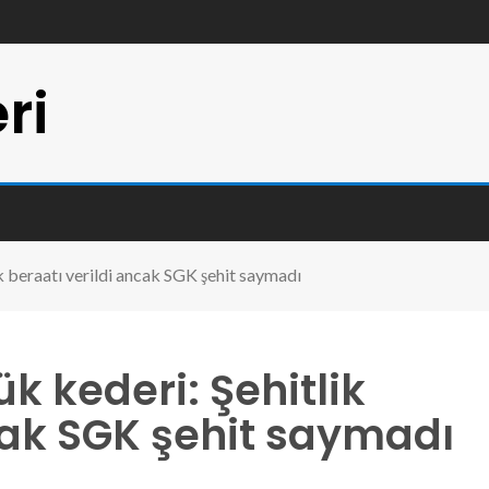
ri
ik beraatı verildi ancak SGK şehit saymadı
ük kederi: Şehitlik
cak SGK şehit saymadı