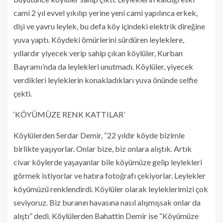
cami 2 yıl evvel yıkılıp yerine yeni cami yapılınca erkek,
dişi ve yavru leylek, bu defa köy içindeki elektrik direğine
yuva yaptı. Köydeki ömürlerini sürdüren leyleklere,
yıllardır yiyecek verip sahip çıkan köylüler, Kurban
Bayramı’nda da leylekleri unutmadı. Köylüler, yiyecek
verdikleri leyleklerin konakladıkları yuva önünde selfie
çekti.
‘KÖYÜMÜZE RENK KATTILAR’
Köylülerden Serdar Demir, “22 yıldır köyde bizimle
birlikte yaşıyorlar. Onlar bize, biz onlara alıştık. Artık
civar köylerde yaşayanlar bile köyümüze gelip leylekleri
görmek istiyorlar ve hatıra fotoğrafı çekiyorlar. Leylekler
köyümüzü renklendirdi. Köylüler olarak leyleklerimizi çok
seviyoruz. Biz buranın havasına nasıl alışmışsak onlar da
alıştı” dedi. Köylülerden Bahattin Demir ise “Köyümüze