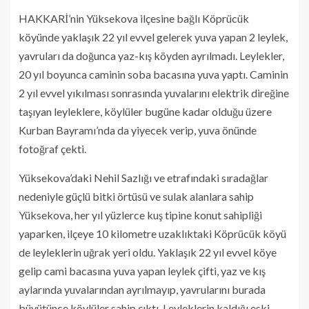
HAKKARİ’nin Yüksekova ilçesine bağlı Köprücük
köyünde yaklaşık 22 yıl evvel gelerek yuva yapan 2 leylek,
yavruları da doğunca yaz-kış köyden ayrılmadı. Leylekler,
20 yıl boyunca caminin soba bacasına yuva yaptı. Caminin
2 yıl evvel yıkılması sonrasında yuvalarını elektrik direğine
taşıyan leyleklere, köylüler bugüne kadar olduğu üzere
Kurban Bayramı’nda da yiyecek verip, yuva önünde
fotoğraf çekti.
Yüksekova’daki Nehil Sazlığı ve etrafındaki sıradağlar
nedeniyle güçlü bitki örtüsü ve sulak alanlara sahip
Yüksekova, her yıl yüzlerce kuş tipine konut sahipliği
yaparken, ilçeye 10 kilometre uzaklıktaki Köprücük köyü
de leyleklerin uğrak yeri oldu. Yaklaşık 22 yıl evvel köye
gelip cami bacasına yuva yapan leylek çifti, yaz ve kış
aylarında yuvalarından ayrılmayıp, yavrularını burada
büyütünce köylüler sahip çıktı. Leyleklerin kaldığı eski