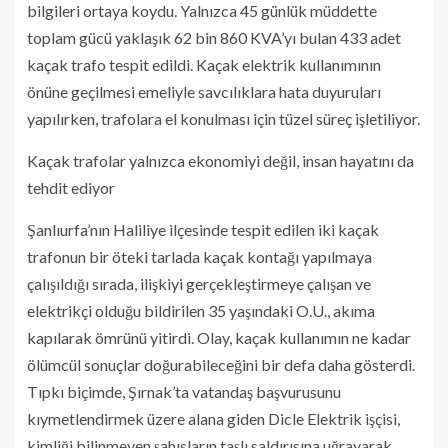
bilgileri ortaya koydu. Yalnızca 45 günlük müddette
toplam gücü yaklaşık 62 bin 860 KVA’yı bulan 433 adet
kaçak trafo tespit edildi. Kaçak elektrik kullanımının
önüne geçilmesi emeliyle savcılıklara hata duyuruları
yapılırken, trafolara el konulması için tüzel süreç işletiliyor.
Kaçak trafolar yalnızca ekonomiyi değil, insan hayatını da
tehdit ediyor
Şanlıurfa’nın Haliliye ilçesinde tespit edilen iki kaçak
trafonun bir öteki tarlada kaçak kontağı yapılmaya
çalışıldığı sırada, ilişkiyi gerçekleştirmeye çalışan ve
elektrikçi olduğu bildirilen 35 yaşındaki O.U., akıma
kapılarak ömrünü yitirdi. Olay, kaçak kullanımın ne kadar
ölümcül sonuçlar doğurabileceğini bir defa daha gösterdi.
Tıpkı biçimde, Şırnak’ta vatandaş başvurusunu
kıymetlendirmek üzere alana giden Dicle Elektrik işçisi,
kimliği bilinmeyen şahısların taşlı saldırısına uğrayarak