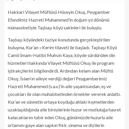
Hakkari Vilayet Müftüsü Hüseyin Okuş, Peygamber
Efendimiz Hazreti Muhammed’in doğum yıl dönümü
münasebetiyle Taşbaşı köyü sakinleri ile buluştu.
Taşbaşı köyündeki taziye konutunda gerçekleştirilen
buluşma, Kur’an-ı Kerim tilaveti ile başladı. Taşbaşı Köyü
Camii İmam-Hatibi Muhsin Kaya, köyde sürdürülen din
hizmetleri hakkında Vilayet Müftüsü Okuş ile program
iştirakçilerini bilgilendirdi. Ardından kelam alan Müftü
Okuş; İslam’ın aileye verdiği değeri Peygamberimiz
Hazreti Muhammed (s.a.v.)’in aile yaşantısından, eş ve
çocukları ile olan muhabbetinden örnekler vererek anlattı.
Kur’an ve sünnetin ortaya koyduğu ahlaki kıymetlerden
uzaklaşıldığında aile bireylerinin huzur ve mutluluğa hasret
kalacaklarını tabir eden Okuş, günümüzde huzurlu aile
ortamını gaye alan sapkın fikir, sinema ve dizilerin