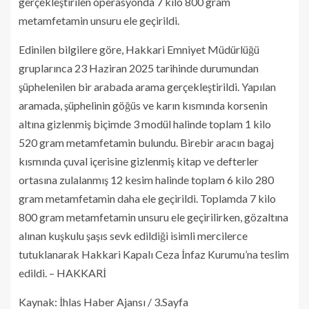
gerçekleştirilen operasyonda 7 kilo 800 gram
metamfetamin unsuru ele geçirildi.
Edinilen bilgilere göre, Hakkari Emniyet Müdürlüğü
gruplarınca 23 Haziran 2025 tarihinde durumundan
şüphelenilen bir arabada arama gerçekleştirildi. Yapılan
aramada, şüphelinin göğüs ve karın kısmında korsenin
altına gizlenmiş biçimde 3 modül halinde toplam 1 kilo
520 gram metamfetamin bulundu. Birebir aracın bagaj
kısmında çuval içerisine gizlenmiş kitap ve defterler
ortasına zulalanmış 12 kesim halinde toplam 6 kilo 280
gram metamfetamin daha ele geçirildi. Toplamda 7 kilo
800 gram metamfetamin unsuru ele geçirilirken, gözaltına
alınan kuşkulu şaşıs sevk edildiği isimli mercilerce
tutuklanarak Hakkari Kapalı Ceza İnfaz Kurumu’na teslim
edildi. – HAKKARİ
Kaynak: İhlas Haber Ajansı / 3.Sayfa