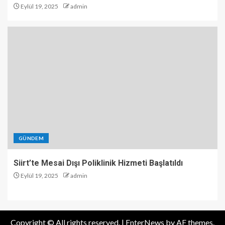
Eylül 19, 2025
admin
GÜNDEM
Siirt’te Mesai Dışı Poliklinik Hizmeti Başlatıldı
Eylül 19, 2025
admin
Copyright © All rights reserved.
|
EnterNews
by AF themes.