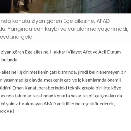
ında konutu ziyan gören Ege ailesine, AFAD
undu. Yangında can kaybı ve yaralanma yaşanmadı,
ydana geldi.
ziyan gören Ege ailesine, Hakkari Vilayet Afet ve Acil Durum
e bulundu.
 ailesine ilişkin meskenin çatı kısmında, şimdi belirlenemeyen bir
n yaşanmadığı olayda, meskenin çatı ve iç kısımlarında önemli
dürü Erhan Kanat, beraberindeki teknik grupla birlikte köye
sırasında takımlar tarafından konutta hasar tespit çalışmaları da
erini yalnız bırakmayan AFAD yetkililerine teşekkür ederek,
HAKKARİ