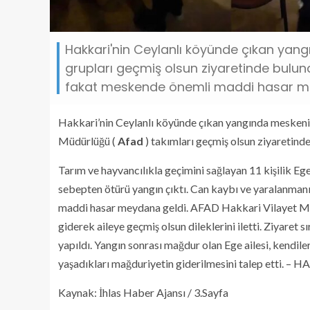
Hakkari'nin Ceylanlı köyünde çıkan yang
grupları geçmiş olsun ziyaretinde bul
fakat meskende önemli maddi hasar me
Hakkari’nin Ceylanlı köyünde çıkan yangında meskeni 
Müdürlüğü (
Afad
) takımları geçmiş olsun ziyaretind
Tarım ve hayvancılıkla geçimini sağlayan 11 kişilik Ege
sebepten ötürü yangın çıktı. Can kaybı ve yaralanmanı
maddi hasar meydana geldi. AFAD Hakkari Vilayet Mü
giderek aileye geçmiş olsun dileklerini iletti. Ziyaret 
yapıldı. Yangın sonrası mağdur olan Ege ailesi, kendil
yaşadıkları mağduriyetin giderilmesini talep etti. – 
Kaynak: İhlas Haber Ajansı / 3.Sayfa