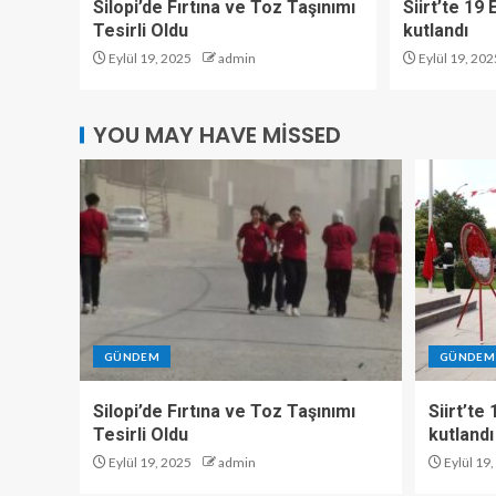
Silopi’de Fırtına ve Toz Taşınımı
Siirt’te 19
Tesirli Oldu
kutlandı
Eylül 19, 2025
admin
Eylül 19, 202
YOU MAY HAVE MISSED
GÜNDEM
GÜNDEM
Silopi’de Fırtına ve Toz Taşınımı
Siirt’te
Tesirli Oldu
kutlandı
Eylül 19, 2025
admin
Eylül 19